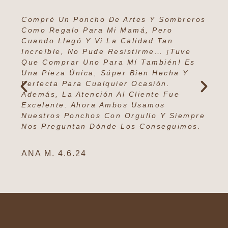
Compré Un Poncho De Artes Y Sombreros
Esta
Como Regalo Para Mi Mamá, Pero
Repr
Cuando Llegó Y Vi La Calidad Tan
Un A
Increíble, No Pude Resistirme… ¡Tuve
Somb
Que Comprar Uno Para Mí También! Es
Vuel
Una Pieza Única, Súper Bien Hecha Y
Espe
Perfecta Para Cualquier Ocasión.
Mano
Además, La Atención Al Cliente Fue
Fue 
Excelente. Ahora Ambos Usamos
Para
Nuestros Ponchos Con Orgullo Y Siempre
¡100
Nos Preguntan Dónde Los Conseguimos.
CARL
ANA M. 4.6.24