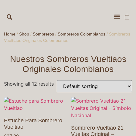
VENTAS 
MUNDIAL DE F
Home
/
Shop
/
Sombreros
/
Sombreros Colombianos
/ Sombreros
Vueltiaos Originales Colombianos
Nuestros Sombreros Vueltiaos
Originales Colombianos
Showing all 12 results
Estuche Para Sombrero
Vueltiao
Sombrero Vueltiao 21
Vueltas Original –