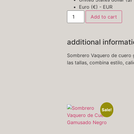
Euro (€) - EUR
Add to cart
additional informat
Sombrero Vaquero de cuero g
las tallas, combina estilo, 
Sale!