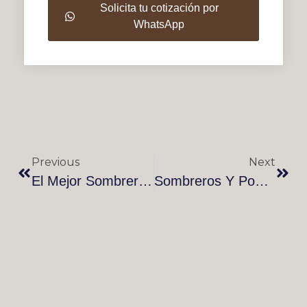
Solicita tu cotización por
WhatsApp
Previous
Next
El Mejor Sombrero Para Semana Santa 2025: Estilo Que Viaja Contigo
Sombreros Y Ponchos Personalizados Para Empresas: Una Forma Auténtica De Destacar Tu Marca