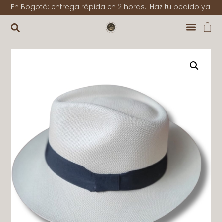
En Bogotá: entrega rápida en 2 horas. ¡Haz tu pedido ya!